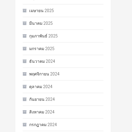
เมษายน 2025
มีนาคม 2025
กุมภาพันธ์ 2025
มกราคม 2025
ธันวาคม 2024
พฤศจิกายน 2024
ตุลาคม 2024
กันยายน 2024
สิงหาคม 2024
กรกฎาคม 2024