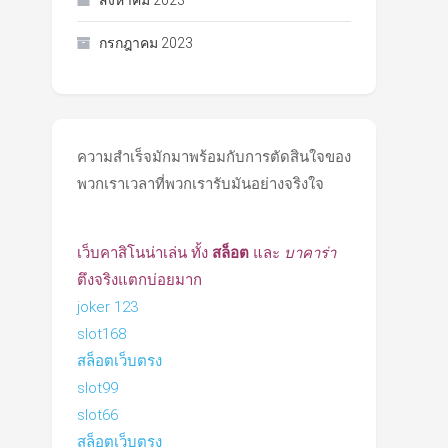
สิงหาคม 2023
กรกฎาคม 2023
ความสำเร็จมักมาพร้อมกับการตัดสินใจของ
พวกเราเวลาที่พวกเรารับมันอย่างจริงใจ
เว็บคาสิโนน่าเล่น ทั้ง
สล็อต
และ
บาคาร่า
ตึงจริงแตกบ่อยมาก
joker 123
slot168
สล็อตเว็บตรง
slot99
slot66
สล็อตเว็บตรง