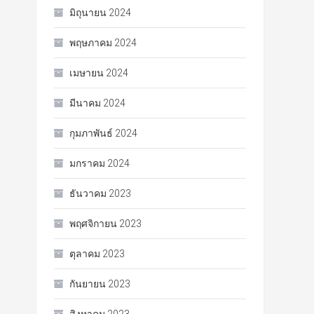
มิถุนายน 2024
พฤษภาคม 2024
เมษายน 2024
มีนาคม 2024
กุมภาพันธ์ 2024
มกราคม 2024
ธันวาคม 2023
พฤศจิกายน 2023
ตุลาคม 2023
กันยายน 2023