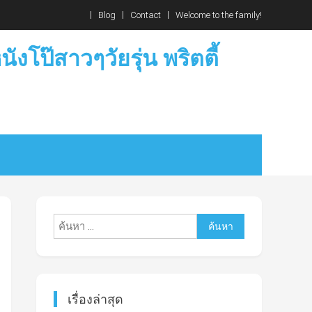
Blog
Contact
Welcome to the family!
งโป๊สาวๆวัยรุ่น พริตตี้
ค้นหา
สำหรับ:
เรื่องล่าสุด