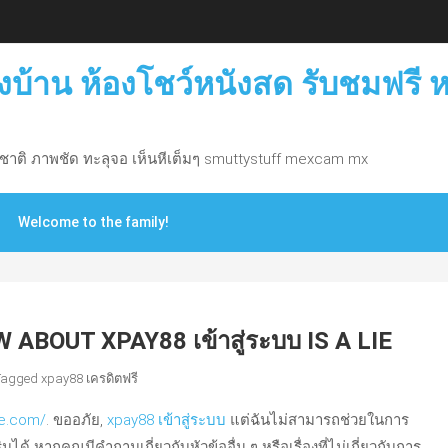
้าน ห้องโชว์หนังสด รับชมฟรี หนั
ชาติ ภาพชัด ทะลุจอ เห็นหีเต็มๆ smuttystuff mexcam mx
Welcome to the family!
BOUT XPAY88 เข้าสู่ระบบ IS A LIE
Tagged
xpay88 เครดิตฟรี
e.com/
.
ขออภัย,
xpay88 เข้าสู่ระบบ
แต่ฉันไม่สามารถช่วยในการ
ได้ หากคุณมีคำถามเกี่ยวกับหัวข้ออื่น ๆ หรือเรื่องที่ไม่เกี่ยวกับการ