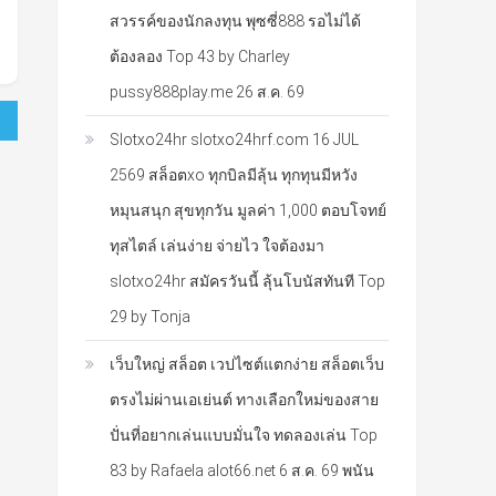
สวรรค์ของนักลงทุน พุซซี่888 รอไม่ได้
ต้องลอง Top 43 by Charley
pussy888play.me 26 ส.ค. 69
Slotxo24hr slotxo24hrf.com 16 JUL
2569 สล็อตxo ทุกบิลมีลุ้น ทุกทุนมีหวัง
หมุนสนุก สุขทุกวัน มูลค่า 1,000 ตอบโจทย์
ทุสไตล์ เล่นง่าย จ่ายไว ใจต้องมา
slotxo24hr สมัครวันนี้ ลุ้นโบนัสทันที Top
29 by Tonja
เว็บใหญ่ สล็อต เวปไซต์แตกง่าย สล็อตเว็บ
ตรงไม่ผ่านเอเย่นต์ ทางเลือกใหม่ของสาย
ปั่นที่อยากเล่นแบบมั่นใจ ทดลองเล่น Top
83 by Rafaela alot66.net 6 ส.ค. 69 พนัน